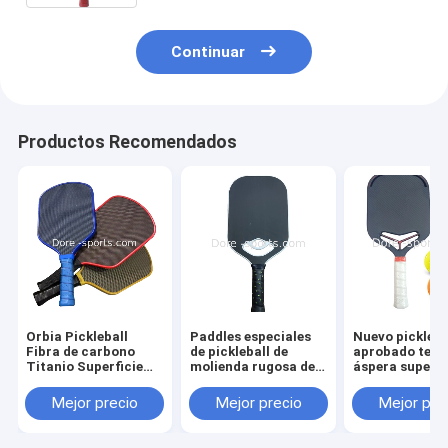
Continuar
Productos Recomendados
Orbia Pickleball
Paddles especiales
Nuevo pickleba
Fibra de carbono
de pickleball de
aprobado text
Titanio Superficie
molienda rugosa de
áspera superfi
Pro Pickleball
triángulo,
carbono para g
Paddles Jugador
certificados por la
cojín perforad
Mejor precio
Mejor precio
Mejor pre
avanzado Utilice
Asociación
agarre de con
raqueta con agarre
Americana de
contra el resb
premium
Pickleball