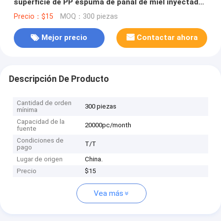
superficie de PP espuma de panal de miel inyectada
Kevlar Paddle de pickleball termoformado
Precio：$15
MOQ：300 piezas
Mejor precio
Contactar ahora
Descripción De Producto
Cantidad de orden
300 piezas
mínima
Capacidad de la
20000pc/month
fuente
Condiciones de
T/T
pago
Lugar de origen
China.
Precio
$15
Vea más